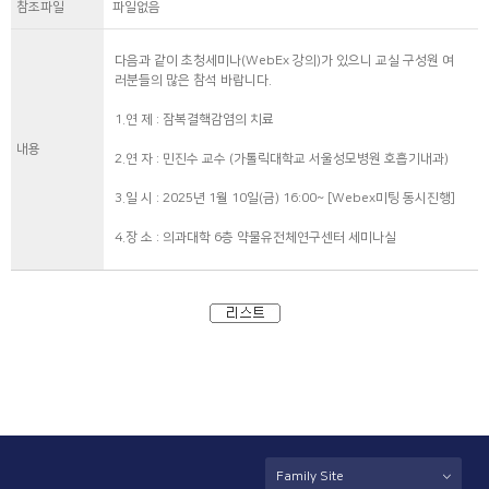
참조파일
파일없음
다음과 같이 초청세미나(WebEx 강의)가 있으니 교실 구성원 여
러분들의 많은 참석 바랍니다.
1.연 제 : 잠복결핵감염의 치료
내용
2.연 자 : 민진수 교수 (가톨릭대학교 서울성모병원 호흡기내과)
3.일 시 : 2025년 1월 10일(금) 16:00~ [Webex미팅 동시진행]
4.장 소 : 의과대학 6층 약물유전체연구센터 세미나실
Family Site