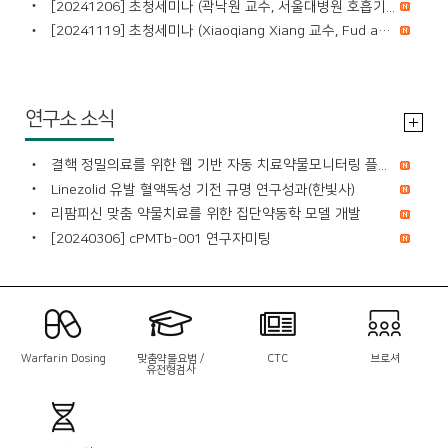
[20241206] 초청세미나 (곽낙원 교수, 서울대병원 호흡기...
[20241119] 초청세미나 (Xiaoqiang Xiang 교수, Fud an Un...
연구소 소식
결핵 정밀의료를 위한 웹 기반 자동 치료약물모니터링 플...
Linezolid 유발 혈액독성 기전 규명 연구성과(한빛사)
리팜피신 맞춤 약물치료를 위한 집단약동학 모델 개발
[20240306] cPMTb-001 연구자미팅
Warfarin Dosing
맞춤약물요법 /
CTC
브로셔
유전형검사