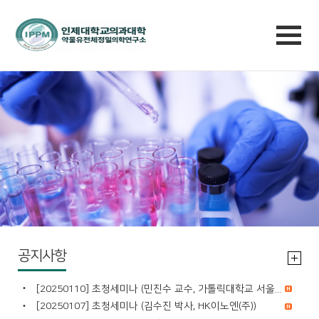
공지사항
[20250110] 초청세미나 (민진수 교수, 가톨릭대학교 서울...
[20250107] 초청세미나 (김수진 박사, HK이노엔(주))