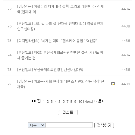
[경남신문] 에볼라와 다제내성 결핵, 그리고 대한민국- 신재
77
4434
국(인제대 의..
[부산일보] 나의 길 나의 삶(신재국 인제대 의대 약물유전체
76
4439
연구센터장)
75
[디지털타임스] "세계는 이미 `헬스케어 융합` 혁신중"
4436
[부산일보] 제6회 부산국제의료관광컨벤션 결산, 시민도 함
74
4434
께 즐기는 건..
73
[부산일보] 부산국제의료관광컨벤션내일개막
4436
[경남신문] 기고문-사회 현상에 대한 소시민의 작은 생각(신
72
4439
재국)
1
2
3
4
5
6
7
8
9
10
[Next]