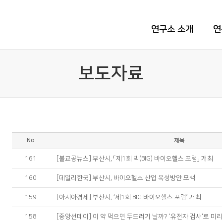
연구소 소개
연
보도자료
No
제목
161
[불교공뉴스] 부산시, 「제1회 빅(BIG) 바이오헬스 포럼」 개최
160
[데일리한국] 부산시, 바이오헬스 산업 육성방안 모색
159
[아시아경제] 부산시, ‘제1회 BIG 바이오헬스 포럼’ 개최
158
[중앙선데이] 이 약 먹으면 두드러기 날까? '유전자 검사'로 미