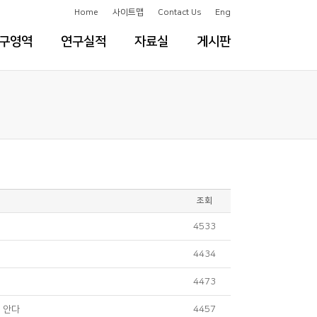
Home
사이트맵
Contact Us
Eng
구영역
연구실적
자료실
게시판
조회
4533
4434
4473
리 안다
4457