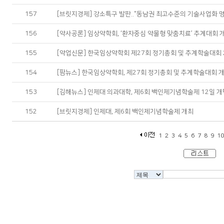
157
[브릿지경제] 강소특구 발판.."동남권 최고수준의 기술사업화 명
156
[약사공론] 임상약학회, ‘환자중심 약물형 맞춤치료’ 추계대회 
155
[약업신문] 한국임상약학회 제27회 정기총회 및 추계학술대회 24
154
[팜뉴스] 한국임상약학회, 제27회 정기총회 및 추계학술대회 
153
[김해뉴스] 인제대 의과대학, 제6회 백인제기념학술제 12일 개
152
[브릿지경제] 인제대, 제6회 백인제기념학술제 개최
1
2
3
4
5
6
7
8
9
1