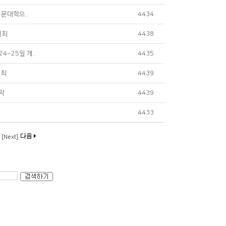
문대학으..
4434
개최
4438
~25일 개..
4435
개최
4439
막
4439
4433
0
[Next]