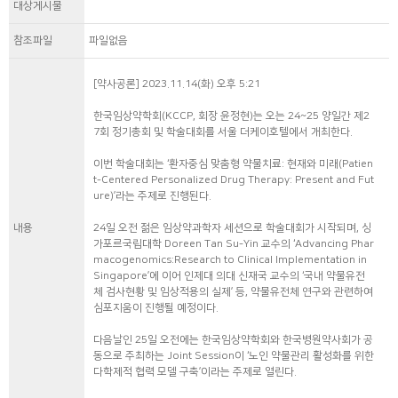
대상게시물
참조파일
파일없음
[약사공론] 2023.11.14(화) 오후 5:21
한국임상약학회(KCCP, 회장 윤정현)는 오는 24~25 양일간 제2
7회 정기총회 및 학술대회를 서울 더케이호텔에서 개최한다.
이번 학술대회는 ‘환자중심 맞춤형 약물치료: 현재와 미래(Patien
t-Centered Personalized Drug Therapy: Present and Fut
ure)’라는 주제로 진행된다.
내용
24일 오전 젊은 임상약과학자 세션으로 학술대회가 시작되며, 싱
가포르국립대학 Doreen Tan Su-Yin 교수의 ‘Advancing Phar
macogenomics:Research to Clinical Implementation in
Singapore’에 이어 인제대 의대 신재국 교수의 ‘국내 약물유전
체 검사현황 및 임상적용의 실제’ 등, 약물유전체 연구와 관련하여
심포지움이 진행될 예정이다.
다음날인 25일 오전에는 한국임상약학회와 한국병원약사회가 공
동으로 주최하는 Joint Session이 ‘노인 약물관리 활성화를 위한
다학제적 협력 모델 구축’이라는 주제로 열린다.