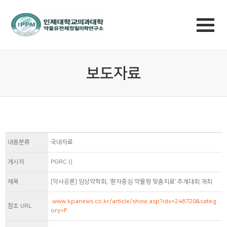
보도자료
내용분류
국내자료
게시자
PGRC ()
제목
[약사공론] 임상약학회, ‘환자중심 약물형 맞춤치료’ 추계대회 개최
www.kpanews.co.kr/article/show.asp?idx=246720&categ
참조 URL
ory=F