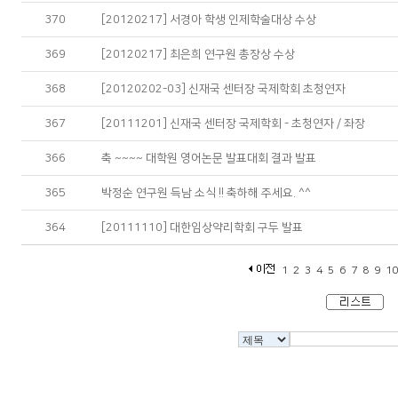
370
[20120217] 서경아 학생 인제학술대상 수상
369
[20120217] 최은희 연구원 총장상 수상
368
[20120202-03] 신재국 센터장 국제학회 초청연자
367
[20111201] 신재국 센터장 국제학회 - 초청연자 / 좌장
366
축 ~~~~ 대학원 영어논문 발표대회 결과 발표
365
박정순 연구원 득남 소식 !! 축하해 주세요. ^^
364
[20111110] 대한임상약리학회 구두 발표
1
2
3
4
5
6
7
8
9
1