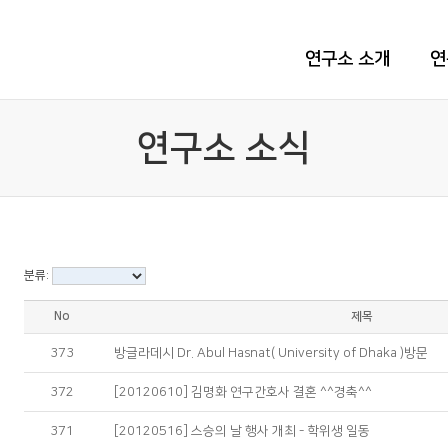
연구소 소개
연
연구소 소식
분류:
No
제목
373
방글라데시 Dr. Abul Hasnat( University of Dhaka )방문
372
[20120610] 김명화 연구간호사 결혼 ^^경축^^
371
[20120516] 스승의 날 행사 개최 - 학위생 일동