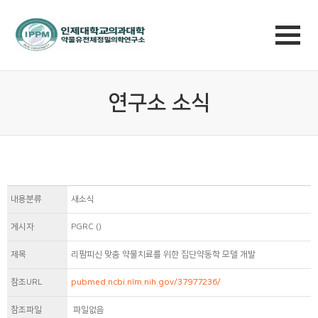
연구소 소식
내용분류
새소식
게시자
PGRC ()
제목
리팜피신 맞춤 약물치료를 위한 집단약동학 모델 개발
참조URL
pubmed.ncbi.nlm.nih.gov/37977236/
참조파일
파일없음