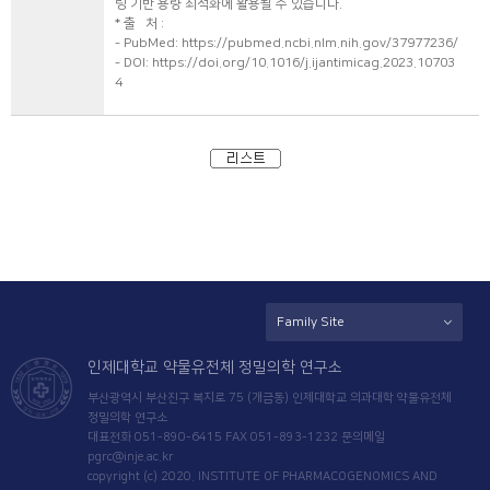
링 기반 용량 최적화에 활용될 수 있습니다.
* 출 처 :
- PubMed:
https://pubmed.ncbi.nlm.nih.gov/37977236/
- DOI:
https://doi.org/10.1016/j.ijantimicag.2023.10703
4
Family Site
인제대학교 약물유전체 정밀의학 연구소
부산광역시 부산진구 복지로 75 (개금동) 인제대학교 의과대학 약물유전체
정밀의학 연구소
대표전화 051-890-6415 FAX 051-893-1232 문의메일
pgrc@inje.ac.kr
copyright (c) 2020. INSTITUTE OF PHARMACOGENOMICS AND