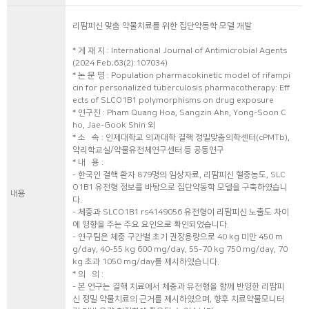
리팜피신 맞춤 약물치료를 위한 집단약동학 모델 개발
* 게 재 지 : International Journal of Antimicrobial Agents
(2024 Feb;63(2):107034)
* 논 문 명 : Population pharmacokinetic model of rifampi
cin for personalized tuberculosis pharmacotherapy: Eff
ects of SLCO1B1 polymorphisms on drug exposure
* 연구진 : Pham Quang Hoa, Sangzin Ahn, Yong-Soon C
ho, Jae-Gook Shin 외
* 소 속 : 인제대학교 의과대학 결핵 정밀맞춤의학센터(cPMTb),
약리학교실/약물유전체연구센터 등 공동연구
* 내 용 :
- 한국인 결핵 환자 879명의 임상자료, 리팜피신 혈중농도, SLC
O1B1 유전형 정보를 바탕으로 집단약동학 모델을 구축하였습니
내용
다.
- 체중과 SLCO1B1 rs4149056 유전형이 리팜피신 노출도 차이
에 영향을 주는 주요 요인으로 확인되었습니다.
- 연구팀은 체중 구간별 초기 권장용량으로 40 kg 미만 450 m
g/day, 40-55 kg 600 mg/day, 55-70 kg 750 mg/day, 70
kg 초과 1050 mg/day를 제시하였습니다.
* 의 의 :
- 본 연구는 결핵 치료에서 체중과 유전형을 함께 반영한 리팜피
신 정밀 약물치료의 근거를 제시하였으며, 향후 치료약물모니터