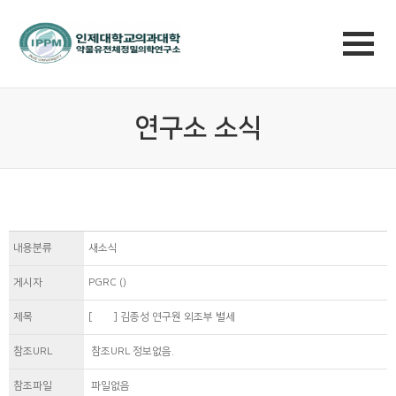
연구소 소식
내용분류
새소식
게시자
PGRC ()
제목
[訃 告] 김종성 연구원 외조부 별세
참조URL
참조URL 정보없음.
참조파일
파일없음