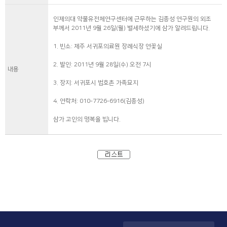
인제의대 약물유전체연구센터에 근무하는 김종성 연구원의 외조
부께서 2011년 9월 26일(월) 별세하셨기에 삼가 알려드립니다.
1. 빈소: 제주 서귀포의료원 장례식장 연꽃실
2. 발인: 2011년 9월 28일(수) 오전 7시
내용
3. 장지: 서귀포시 법호촌 가족묘지
4. 연락처: 010-7726-6916(김종성)
삼가 고인의 명복을 빕니다.